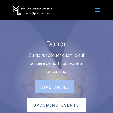
Donar
Curabitur aliquet quam id dui
posuere blandit consectetur
adipiscing
GIVE ONINE
UPCOMING EVENTS