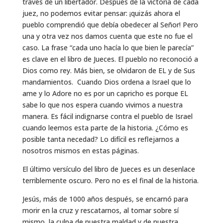
través de un libertador. Después de la victoria de cada
juez, no podemos evitar pensar: ¡quizás ahora el
pueblo comprendió que debía obedecer al Señor! Pero
una y otra vez nos damos cuenta que este no fue el
caso. La frase “cada uno hacía lo que bien le parecía”
es clave en el libro de Jueces. El pueblo no reconoció a
Dios como rey. Más bien, se olvidaron de EL y de Sus
mandamientos. Cuando Dios ordena a Israel que lo
ame y lo Adore no es por un capricho es porque EL
sabe lo que nos espera cuando vivimos a nuestra
manera. Es fácil indignarse contra el pueblo de Israel
cuando leemos esta parte de la historia. ¿Cómo es
posible tanta necedad? Lo difícil es reflejarnos a
nosotros mismos en estas páginas.
El último versículo del libro de Jueces es un desenlace
terriblemente oscuro. Pero no es el final de la historia.
Jesús, más de 1000 años después, se encarnó para
morir en la cruz y rescatarnos, al tomar sobre sí
mismo, la culpa de nuestra maldad y de nuestra